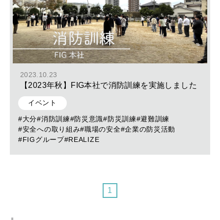
2023.10.23
【2023年秋】FIG本社で消防訓練を実施しました
イベント
#大分
#消防訓練
#防災意識
#防災訓練
#避難訓練
#安全への取り組み
#職場の安全
#企業の防災活動
#FIGグループ
#REALIZE
1