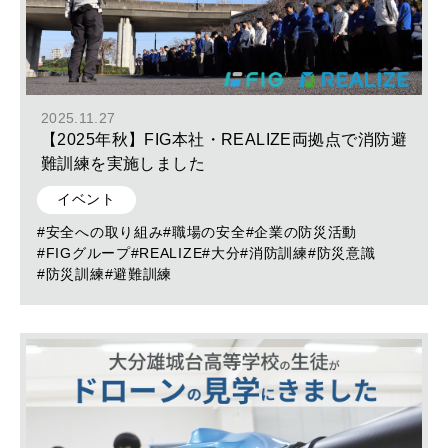
2025.11.27
【2025年秋】FIG本社・REALIZE両拠点で消防避
難訓練を実施しました
イベント
#安全への取り組み
#職場の安全
#企業の防災活動
#FIGグループ
#REALIZE
#大分
#消防訓練
#防災意識
#防災訓練
#避難訓練