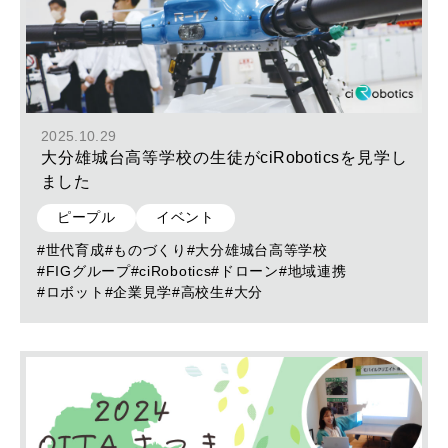
2025.10.29
大分雄城台高等学校の生徒がciRoboticsを見学し
ました
ピープル
イベント
#世代育成
#ものづくり
#大分雄城台高等学校
#FIGグループ
#ciRobotics
#ドローン
#地域連携
#ロボット
#企業見学
#高校生
#大分