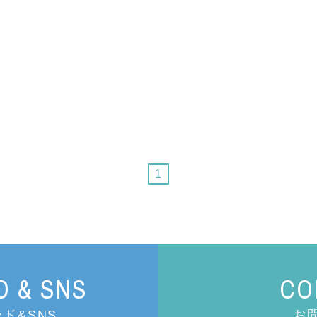
1
 & SNS
CO
ド&SNS
お