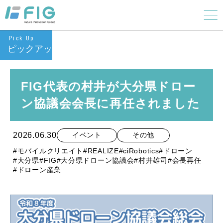
Pick Up
ピックアップ
FIG代表の村井が大分県ドロー
ン協議会会長に再任されました
2026.06.30
イベント
その他
#モバイルクリエイト
#REALIZE
#ciRobotics
#ドローン
#大分県
#FIG
#大分県ドローン協議会
#村井雄司
#会長再任
#ドローン産業