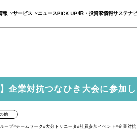
情報
サービス
ニュース
IR・投資家情報
サステナ
PICK UP!
Y】企業対抗つなひき大会に参加
の他
グループ
#チームワーク
#大分トリニータ
#社員参加イベント
#企業対