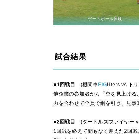
ゲートボール体験
試合結果
■1回戦目
(機関車
FIG
Hters vs
他企業の参加者から「空を見上げる
力を合わせて全員で綱を引き、見事
■2回戦目
(タートルズファイヤー v
1回戦を終えて間もなく迎えた2回