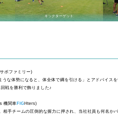
キックターゲット
 トリサポファミリー)
ような体勢になると、体全体で綱を引ける」とアドバイスを
1回戦を勝利で飾りました♪
s 機関車
FIG
Hters)
戦。相手チームの圧倒的な握力に押され、当社社員も何名か