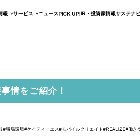
情報
サービス
ニュース
IR・投資家情報
サステナ
PICK UP!
装事情をご紹介！
服
#職場環境
#ケイティーエス
#モバイルクリエイト
#REALIZE
#働き