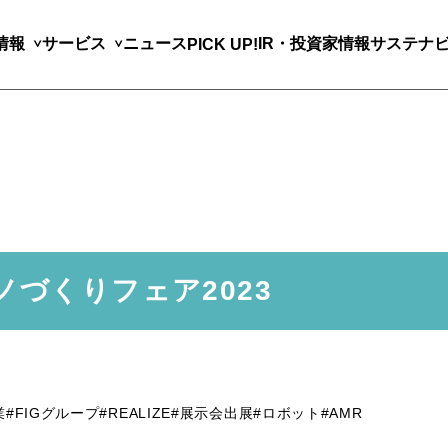
情報
サービス
ニュース
IR・投資家情報
サステナ
PICK UP!
ノづくりフェア2023
業
#FIGグループ
#REALIZE
#展示会出展
#ロボット
#AMR