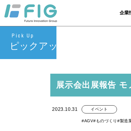
企業
Pick Up
ピックアップ
展示会出展報告 モ
2023.10.31
イベント
#AGV
#ものづくり
#製造