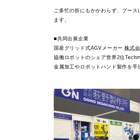
ご多忙の折にもかかわらず、ブース
ます。
■共同出展企業
国産グリッド式AGVメーカー
株式
協働ロボットのシェア世界2位Techm
金属加工やロボットハンド製作を手