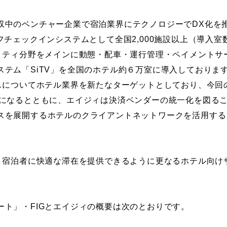
収中のベンチャー企業で宿泊業界にテクノロジーでDX化を
フチェックインシステムとして全国2,000施設以上（導入
リティ分野をメインに動態・配車・運行管理・ペイメントサー
テム「SiTV」を全国のホテル約６万室に導入しておりま
ビスについてホテル業界を新たなターゲットとしており、今回
能になるとともに、エイジィは決済ベンダーの統一化を図る
スを展開するホテルのクライアントネットワークを活用する
は、宿泊者に快適な滞在を提供できるように更なるホテル向け
ート」・FIGとエイジィの概要は次のとおりです。