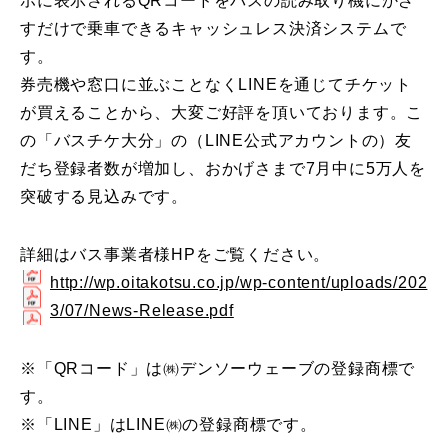
ホに表示されるQRコードをバスの読み取り機にかざ
すだけで乗車できるキャッシュレス決済システムで
す。
券売機や窓口に並ぶことなくLINEを通じてチケット
が買えることから、大変ご好評を頂いております。こ
の「バスチケ大分」の（LINE公式アカウントの）友
だち登録者数が増加し、おかげさまで7月中に5万人を
突破する見込みです。
詳細はバス事業者様HPをご覧ください。
http://wp.oitakotsu.co.jp/wp-content/uploads/202
3/07/News-Release.pdf
※「QRコード」は㈱デンソーウェーブの登録商標で
す。
※「LINE」はLINE㈱の登録商標です。