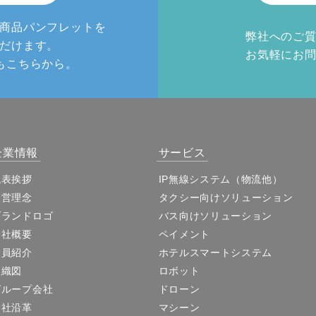
商品パンフレットを
弊社へのご
だけます。
お気軽にお
もこちらから。
企業情報
サービス
代表挨拶
IP無線システム（物流他）
経営理念
タクシー向けソリューション
ブランドロゴ
バス向けソリューション
会社概要
ペイメント
役員紹介
ホテルスマートシステム
組織図
ロボット
グループ会社
ドローン
会社沿革
マシーン