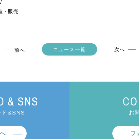
/
造・販売
ニュース一覧
次へ
前へ
 & SNS
CO
ド&SNS
お
へ
フ