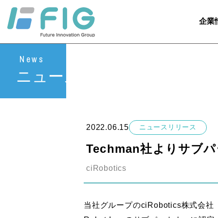
企業
News
ニュース
2022.06.15
ニュースリリース
Techman社よりサ
ciRobotics
当社グループのciRobotics株式会